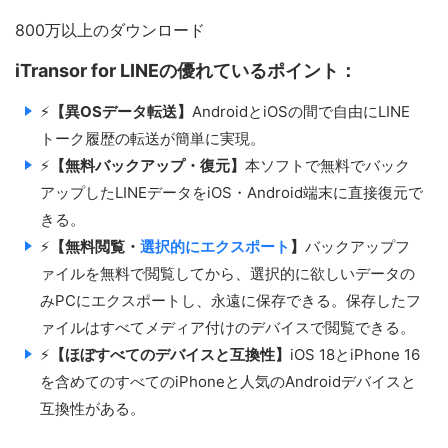
800万以上のダウンロード
iTransor for LINEの優れているポイント：
⚡
【異OSデータ転送】
AndroidとiOSの間で自由にLINE
トーク履歴の転送が簡単に実現。
⚡
【無料バックアップ・復元】
本ソフトで無料でバック
アップしたLINEデータをiOS・Android端末に直接復元で
きる。
⚡
【無料閲覧・
選択的にエクスポート
】
バックアップフ
ァイルを無料で閲覧してから、選択的に欲しいデータの
みPCにエクスポートし、永遠に保存できる。保存したフ
ァイルはすべてメディア付けのデバイスで閲覧できる。
⚡
【ほぼすべてのデバイスと互換性】
iOS 18とiPhone 16
を含めてのすべてのiPhoneと人気のAndroidデバイスと
互換性がある。