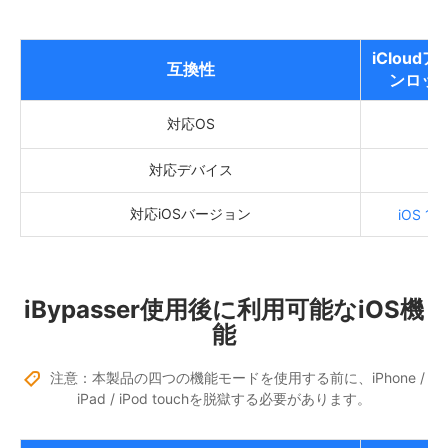
iCloud
互換性
ンロッ
対応OS
対応デバイス
対応iOSバージョン
iOS 12.
iBypasser使用後に利用可能なiOS機
能
注意：本製品の四つの機能モードを使用する前に、iPhone /
iPad / iPod touchを脱獄する必要があります。