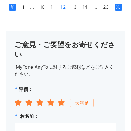
前
1
…
10
11
12
13
14
…
23
次
へ
へ
ご意見・ご要望をお寄せくださ
い
iMyFone AnyToに対するご感想などをご記入く
ださい。
*
評価：
大満足
*
お名前：