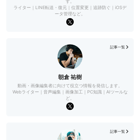
す。
ライター｜LINE転送・復元｜位置変更｜追跡防ぐ｜iOSデ
ータ管理など。
記事一覧
朝倉 祐樹
動画・画像編集者に向けて役立つ情報を発信します。
Webライター｜音声編集｜画像加工｜PC知識｜AIツールな
ど。
記事一覧