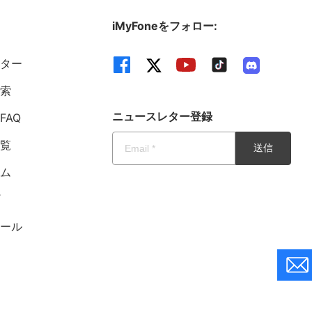
iMyFoneをフォロー:
ンター
検索
ニュースレター登録
FAQ
一覧
送信
ーム
プ
トール