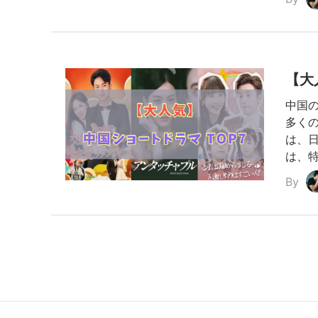
【大
中国
多く
は、
は、
By