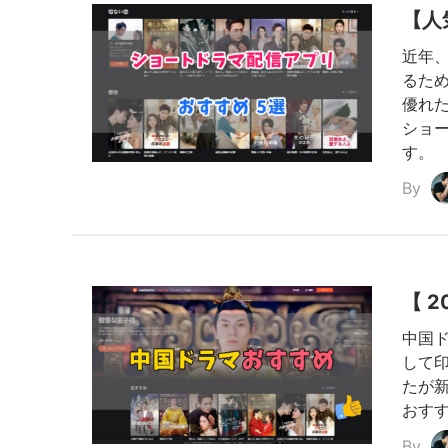
【人
近年
るた
優れ
ショ
す。
By
【 
中国
して
たが
おす
By