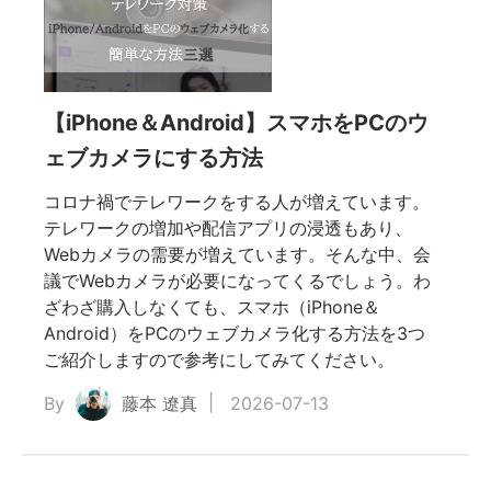
GPS位置変更
スマホTips
データ復元
【iPhone＆Android】スマホをPCのウ
iOS不具合対策
ェブカメラにする方法
をスマ
コロナ禍でテレワークをする人が増えています。
メディア知識
テレワークの増加や配信アプリの浸透もあり、
存さ
ファイル修復
Webカメラの需要が増えています。そんな中、会
議でWebカメラが必要になってくるでしょう。わ
い時の
ざわざ購入しなくても、スマホ（iPhone＆
Android）をPCのウェブカメラ化する方法を3つ
ご紹介しますので参考にしてみてください。
By
藤本 遼真
2026-07-13
ライ