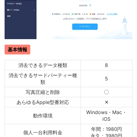
基本情報
消去できるデータ種類
8
消去できるサードパーティー種
5
類
写真圧縮と削除
〇
あらゆるApple型番対応
✕
Windows・Mac・
動作環境
iOS
年間：1980円
個人一台利用料金
永久：3980円