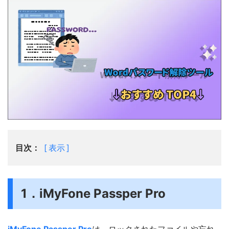
目次：
表示
1．iMyFone Passper Pro