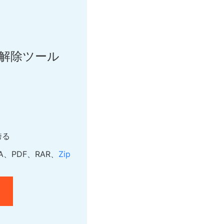
ワード解除ツール
誇る
A、PDF、RAR、
Zip