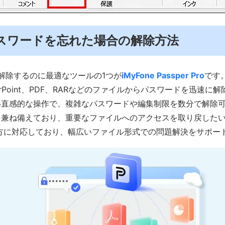
．パスワードを忘れた場合の解除方法
護を解除するのに最適なツールの1つが
iMyFone Passper Pro
です
owerPoint、PDF、RARなどのファイルからパスワードを迅速
い直感的な操作で、複雑なパスワードや編集制限を数分で解除
を兼ね備えており、重要なファイルへのアクセスを取り戻した
cの両方に対応しており、幅広いファイル形式での問題解決をサポー