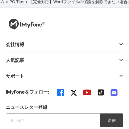
ム >
PC Tips >
【完全対応】Wordファイルの保護を解除できない場合
会社情報
人気記事
サポート
iMyFoneをフォロー:
ニュースレター登録
送信