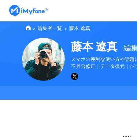
編集者一覧
藤本 遼真
>
>
藤本 遼真
編
スマホの便利な使い方や話題
不具合修正｜データ復元｜バ