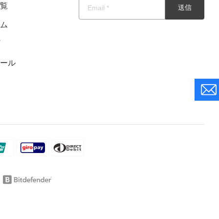
一覧
送信
ーム
プ
トール