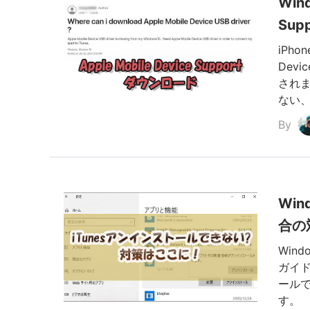
Wind
Su
iPh
Dev
されます
ない
By
Win
合の
Win
ガイド
ール
す。