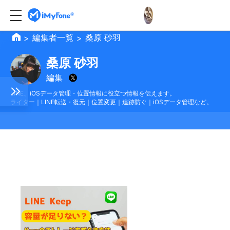
編集者一覧
桑原 砂羽
>
>
桑原 砂羽
編集
LINE、iOSデータ管理・位置情報に役立つ情報を伝えます。
ライター｜LINE転送・復元｜位置変更｜追跡防ぐ｜iOSデータ管理など。
トーク
oid
真を復
Oの位