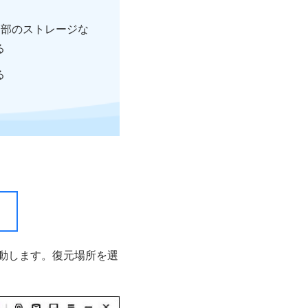
内部のストレージな
る
る
動します。復元場所を選