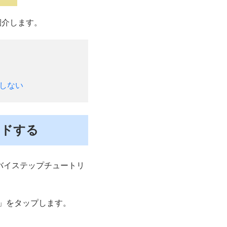
紹介します。
きしない
ードする
ップバイステップチュートリ
ud」をタップします。