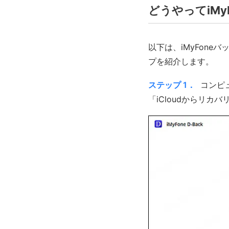
どうやってiMy
以下は、iMyFone
プを紹介します。
ステップ 1．
コンピュ
「iCloudからリカ