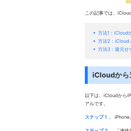
この記事では、iCl
方法1：iClou
方法2：iClo
方法3：復元せ
iCloud
以下は、iCloudか
アルです。
ステップ 1．
iPho
ステップ 2．
「連絡