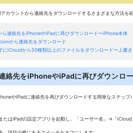
oudアカウントから連絡先をダウンロードするさまざまな方法を
dから連絡先をiPhoneやiPadに再びダウンロードーiPhone本体
ud.comから連絡先をダウンロード
ずにiCloudから50種類以上のファイルをダウンロードー上書
から連絡先をiPhoneやiPadに再びダウンロ
らiPhoneやiPadに連絡先を再びダウンロードする簡単なステ
neまたはiPadの設定アプリを起動し、「ユーザー名」→「iClo
先」項目の横にあるスイッチをオフにします。