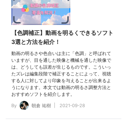
な
【色調補正】動画を明るくできるソフト
装方
3選と方法を紹介！
動画の明るさや色合いは主に「色調」と呼ばれて
の位
いますが、目を通した映像と機械を通した映像で
は、どうしても誤差が生じるものです。こういっ
を探
たズレは編集段階で補正することによって、視聴
する人に対してより印象を与えることが出来るよ
うになります。本文では動画の明るさ調整方法と
なポ
おすすめソフトを紹介します。
By
朝倉 祐樹
2021-09-28
の抜け