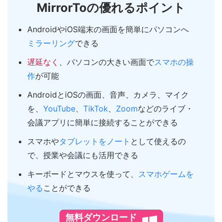
MirrorToの優れるポイント
AndroidやiOS端末の画面を簡単にパソコンへ
ミラーリング
できる
遅延なく
、パソコンの大きい画面で
スマホの操
作
が可能
AndroidとiOSの画面、音声、カメラ、マイク
を、
YouTube
、
TikTok
、
Zoom
などのライブ・
会議アプリに簡単に接続することができる
スマホや
タブレットをノート
として使えるの
で、授業や会議にも活用できる
キーボードとマウスを使って、
スマホゲームを
やる
ことができる
無料ダウンロード