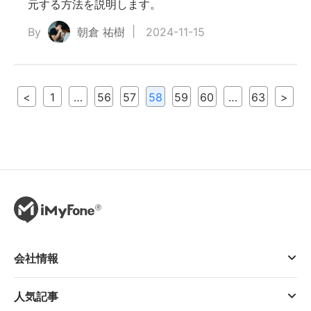
元する方法を説明します。
By
朝倉 祐樹
2024-11-15
<
1
…
56
57
58
59
60
…
63
>
会社情報
人気記事