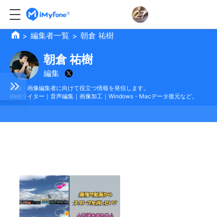
編集者一覧
朝倉 祐樹
>
>
朝倉 祐樹
編集
動画・画像編集者に向けて役立つ情報を発信します。
Webライター｜音声編集｜画像加工｜Windows・Macデータ復元など。
ジャ
ンジ
介
ソフ
ー