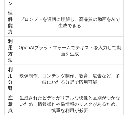
ン
理
解
プロンプトを適切に理解し、高品質の動画をAIで
能
生成できる
力
利
用
OpenAIプラットフォームでテキストを入力して動
方
画を生成
法
利
用
映像制作、コンテンツ制作、教育、広告など、多
分
岐にわたる分野で応用可能
野
注
生成されたビデオがリアルな映像と区別がつかな
意
いため、情報操作や偽情報のリスクがあるため、
点
慎重な利用が必要