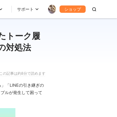
サポート
ショップ
れたトーク履
の対処法
この記事は約8分で読めます
」「LINEの引き継ぎの
ラブルが発生して困って