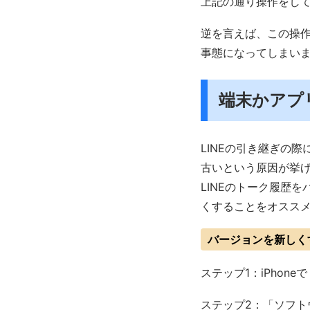
上記の通り操作をして
逆を言えば、この操作
事態になってしまい
端末かアプ
LINEの引き継ぎの
古いという原因が挙
LINEのトーク履歴
くすることをオスス
バージョンを新しく
ステップ1：iPhon
ステップ2：「ソフ