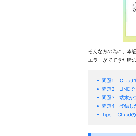
そんな方の為に、本記
エラーがでてきた時
問題1：iClo
問題2：LIN
問題3：端末か
問題4：登録し
Tips：iClo