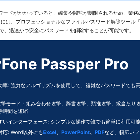
スワードがかかっていると、編集や閲覧が制限されるため、業務
きには、プロフェッショナルなファイルパスワード解除ツール
で、迅速かつ安全にパスワードを解除することが可能です。
Fone Passper Pro
功率: 強力なアルゴリズムを使用して、複雑なパスワードでも
攻撃モード：組み合わせ攻撃、辞書攻撃、類推攻撃、総当たり
除時間を短縮
すいインターフェース: シンプルな操作で誰でも簡単に利用可
応: Word以外にも
Excel
、
PowerPoint
、
PDF
など、幅広いフ