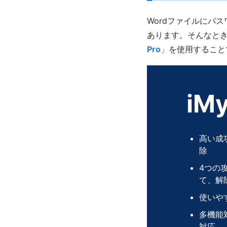
Wordファイルにパ
あります。そんなと
Pro
」を使用すること
iMy
高い成
除
4つの
て、解
使いや
多機能対
対応