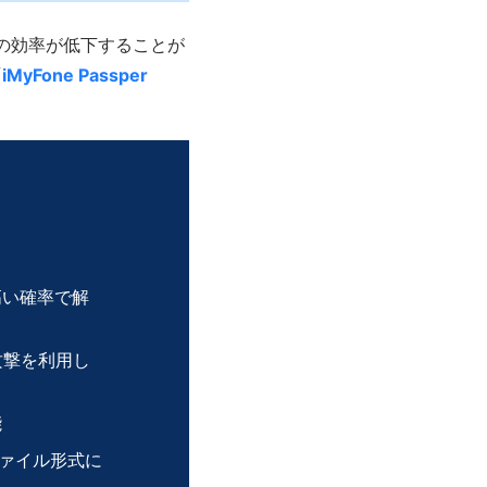
の効率が低下することが
「
iMyFone Passper
高い確率で解
攻撃を利用し
能
ァイル形式に