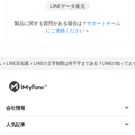
LINEデータ復元
製品に関する質問がある場合は？
サポートチーム
にご連絡ください >
 >
LINE豆知識 >
LINEの文字制限は何千字まである？LINEの知ってお
会社情報
人気記事