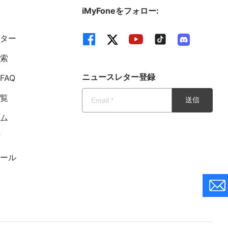
iMyFoneをフォロー:
ンター
検索
ニュースレター登録
FAQ
一覧
送信
ーム
プ
トール