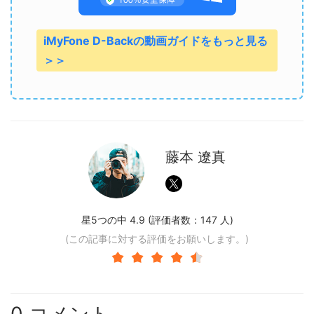
iMyFone D-Backの動画ガイドをもっと見る
＞＞
藤本 遼真
星5つの中 4.9 (評価者数：
147
人)
(この記事に対する評価をお願いします。)
0 コメント