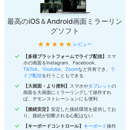
最高のiOS＆Android画面ミラーリン
グソフト
レビュー
【多様プラットフォームでライブ配信】
スマ
ホの画面をInstagram、Facebook、
TikTok
、
Youtube
、
Zoom
など共有でき、
ラ
イブ配信
を行うこともできる
【大画面・より便利】
スマホや
タブレット
の
画面を大画面にミラーリングして操作すれ
ば、デモンストレーションにも便利
【接続安定】
安定した接続環境を提供してお
り、接続が切断される心配はない
【キーボードコントロール】
キーボード
操作