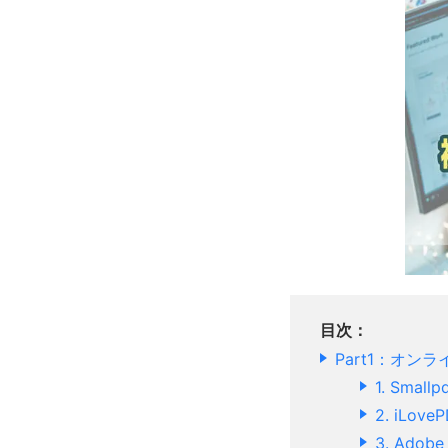
目次：
Part1：オン
1. Smallp
2. iLove
3. Ado