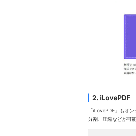
2. iLovePDF
「iLovePDF」も
分割、圧縮などが可