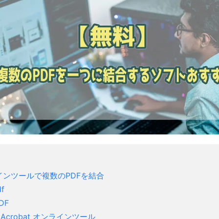
ラインツールで複数のPDFを結合
df
PDF
be Acrobat オンラインツール