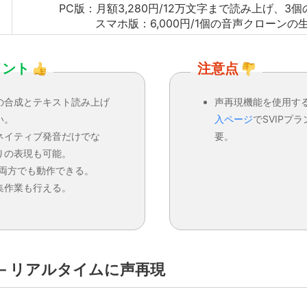
PC版：月額3,280円/12万文字まで読み上げ、3
スマホ版：6,000円/1個の音声クローンの
イント
注意点
の合成とテキスト読み上げ
声再現機能を使用す
い。
入ページ
でSVIPプ
ネイティブ発音だけでな
要。
りの表現も可能。
の両方でも動作できる。
集作業も行える。
ic－リアルタイムに声再現