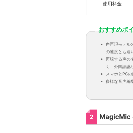
使用料金
おすすめポ
声再現モデル
の速度とも速
再現する声の
く、外国語訛
スマホとPC
多様な音声編
MagicM
2