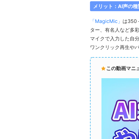
メリット：AI声の
「MagicMic」
は35
ター、有名人など多
マイクで入力した自分
ワンクリック再生や
この動画マニュ