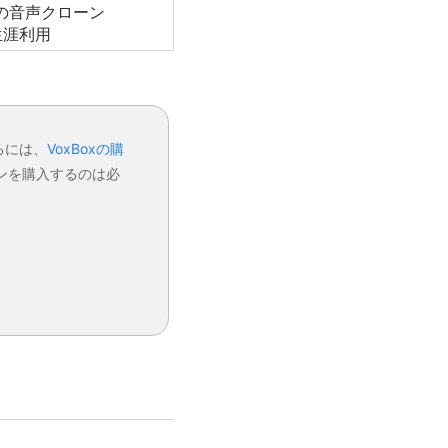
個の音声クローン
生涯利用
るには、
VoxBoxの購
ランを購入するのは必