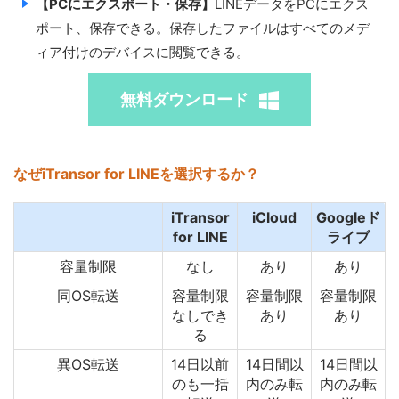
【PCにエクスポート・保存】
LINEデータをPCにエクス
ポート、保存できる。保存したファイルはすべてのメデ
ィア付けのデバイスに閲覧できる。
無料ダウンロード
なぜiTransor for LINEを選択するか？
iTransor
iCloud
Googleド
for LINE
ライブ
容量制限
なし
あり
あり
同OS転送
容量制限
容量制限
容量制限
なしでき
あり
あり
る
異OS転送
14日以前
14日間以
14日間以
のも一括
内のみ転
内のみ転