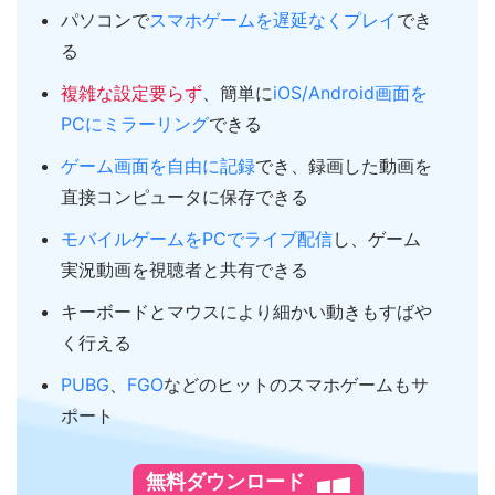
パソコンで
スマホゲームを遅延なくプレイ
でき
る
複雑な設定要らず
、簡単に
iOS/Android画面を
PCにミラーリング
できる
ゲーム画面を自由に記録
でき、録画した動画を
直接コンピュータに保存できる
モバイルゲームをPCでライブ配信
し、ゲーム
実況動画を視聴者と共有できる
キーボードとマウスにより細かい動きもすばや
く行える
PUBG
、
FGO
などのヒットのスマホゲームもサ
ポート
無料ダウンロード