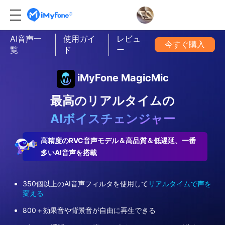
AI音声一
使用ガイ
レビュ
今すぐ購入
覧
ド
ー
iMyFone MagicMic
最高のリアルタイムの
AIボイスチェンジャー
高精度のRVC音声モデル＆高品質＆低遅延、一番
多いAI音声を搭載
350個以上のAI音声フィルタを使用して
リアルタイムで声を
変える
800＋効果音や背景音が自由に再生できる