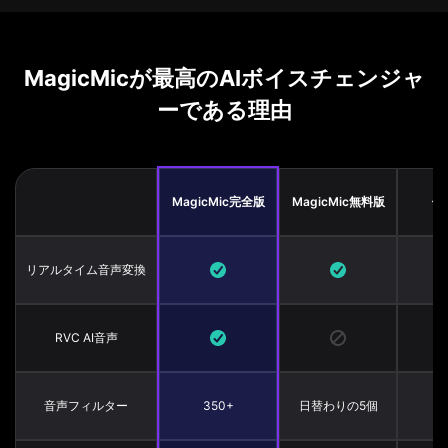
MagicMicが最高のAIボイスチェンジャ
ーである理由
MagicMic完全版
MagicMic無料版
他
リアルタイム音声変換
RVC AI音声
音声フィルター
350+
日替わりの5個