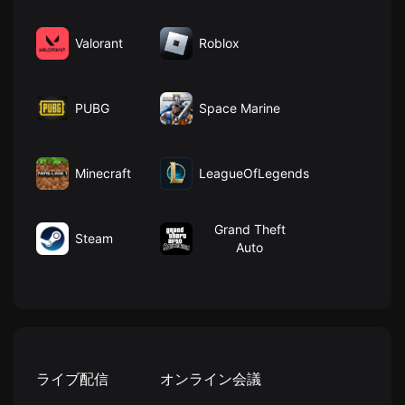
Valorant
Roblox
PUBG
Space Marine
Minecraft
LeagueOfLegends
Grand Theft
Steam
Auto
ライブ配信
オンライン会議