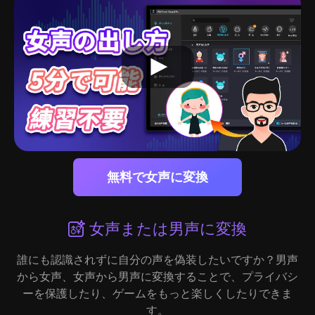
無料で女声に変換
女声または男声に変換
誰にも認識されずに自分の声を偽装したいですか？男声
ゲ
から女声、女声から男声に変換することで、プライバシ
期
ーを保護したり、ゲームをもっと楽しくしたりできま
す。
ま