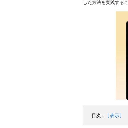
した方法を実践する
目次：
表示