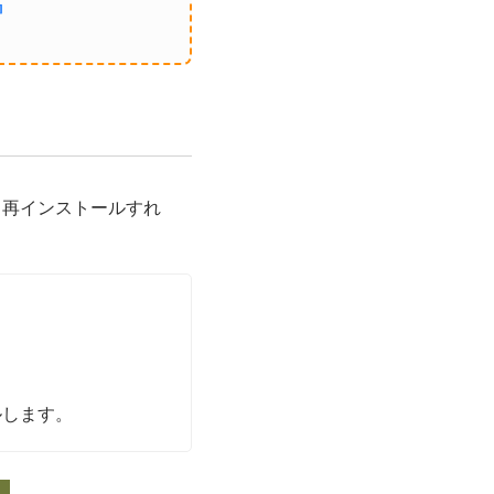
』
リ再インストールすれ
ルします。