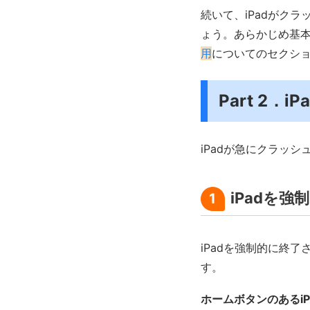
続いて、iPadがク
ょう。あらかじめ基
用
についてのセクシ
Part 2
iPadが急にクラッ
iPadを
1
iPadを強制的に終
す。
ホームボタンのあるiP