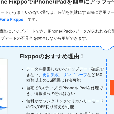
ne FixppoでiPhone/iPadを簡単にアップ
デートがうまくいかない場合は、時間を無駄にする前に専用ツ
Fone Fixppo」
です。
簡単にアップデートでき、iPhone/iPadのデータが失われる
ップデートの不具合を解消しながら更新できます。
Fixppoのおすすめ理由！
データを損害しないでアップデート確認で
きない、
更新失敗
、
リンゴループ
など150
種類以上のOS問題は解決可能
自宅で3ステップでiPhoneやiPadを修理で
き、情報漏洩の恐れはない
無料かつワンクリックでリカバリーモード
のON/OFF切り替えが可能