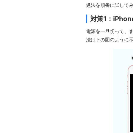
処法を順番に試して
対策1：iPho
電源を一旦切って、
法は下の図のように