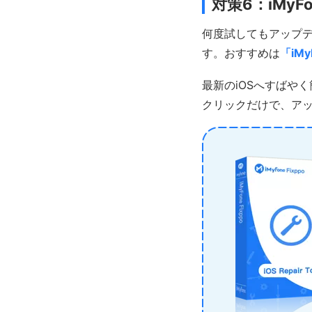
対策6：iMyFo
何度試してもアップ
す。おすすめは
「iMy
最新のiOSへすばやく
クリックだけで、ア