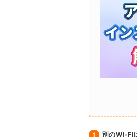
別のWi-F
1