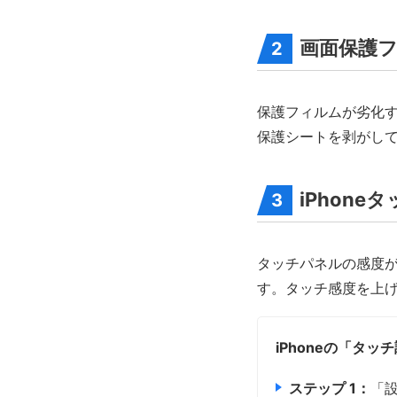
画面保護
2
保護フィルムが劣化
保護シートを剥がし
iPhon
3
タッチパネルの感度が
す。タッチ感度を上げ
iPhoneの「タ
ステップ 1：
「