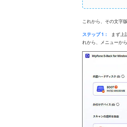
これから、その文字
ステップ 1：
まず上記
れから、メニューか