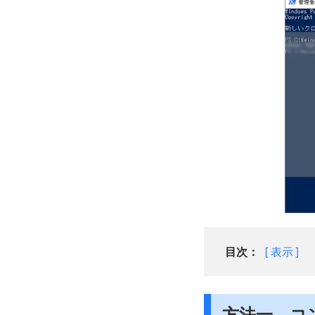
目次：
表示
方法一．コ