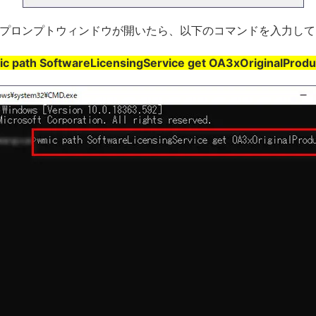
プロンプトウィンドウが開いたら、以下のコマンドを入力してE
c path SoftwareLicensingService get OA3xOriginalProd