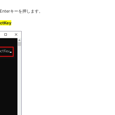
nterキーを押します。
uctKey