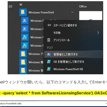
rShellウィンドウが開いたら、以下のコマンドを入力してEnter
-query 'select * from SoftwareLicensingService').OA3x