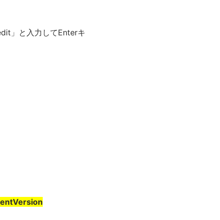
it」と入力してEnterキ
ntVersion